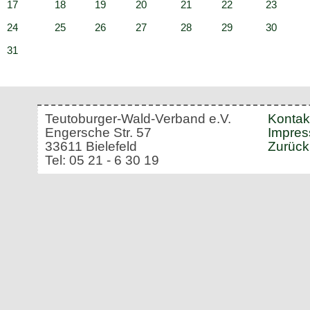
17
18
19
20
21
22
23
24
25
26
27
28
29
30
31
Teutoburger-Wald-Verband e.V.
Kontak
Engersche Str. 57
Impre
33611 Bielefeld
Zurück
Tel: 05 21 - 6 30 19